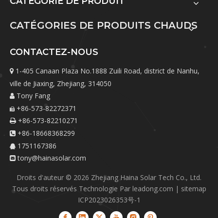
CATÉGORIE DE PRODUIT
CATÉGORIES DE PRODUITS CHAUDS
CONTACTEZ-NOUS
1-405 Canaan Plaza No.1888 Zuili Road, district de Nanhu,

ville de Jiaxing, Zhejiang, 314050
Tony Fang

+86-573-82272371

+86-573-82210271

+86-18668368299

1751167386

tony@hainasolar.com

Droits d'auteur ©
2026
Zhejiang Haina Solar Tech Co., Ltd.
Tous droits réservés Technologie Par
leadong.com
|
sitemap
ICP2023026353号-1