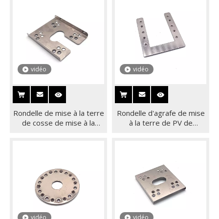
système de montage sur
terre Clip de rondelle de
toit
terre PV
vidéo
vidéo
Rondelle de mise à la terre
Rondelle d'agrafe de mise
de cosse de mise à la
à la terre de PV de
terre solaire chaude pour
montage de panneau
la conduction électrique
solaire de cosse de terre
solaire
de construction en forme
de U
vidéo
vidéo