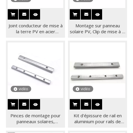
Joint conducteur de mise à
Montage sur panneau
la terre PV en acier
solaire PV, Clip de mise à la
inoxydable, feuille
terre, rondelle, entretoise,
conductrice de mise à la
joint de Construction,
terre PV pour l'énergie
cosse de terre
solaire
vidéo
vidéo
Pinces de montage pour
Kit d'épissure de rail en
panneaux solaires,
aluminium pour rails de
épissure de rail en
montage de panneaux