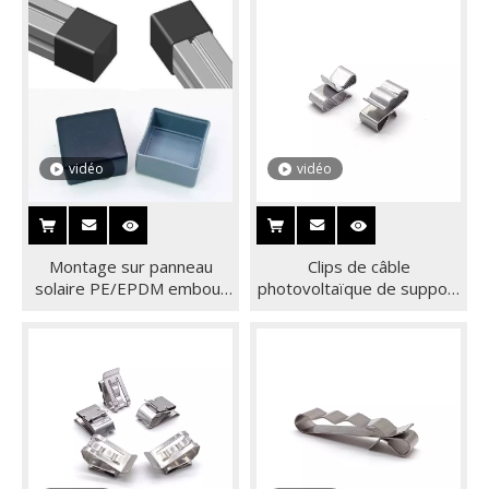
aluminium
solaires
vidéo
vidéo
Montage sur panneau
Clips de câble
solaire PE/EPDM embout
photovoltaïque de support
solaire pour rail en
de l'acier inoxydable
aluminium
SUS304 de panneau
solaire