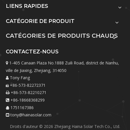
LIENS RAPIDES
CATÉGORIE DE PRODUIT
CATÉGORIES DE PRODUITS CHAUDS
CONTACTEZ-NOUS
1-405 Canaan Plaza No.1888 Zuili Road, district de Nanhu,

ville de Jiaxing, Zhejiang, 314050
Tony Fang

+86-573-82272371

+86-573-82210271

+86-18668368299

1751167386

tony@hainasolar.com

Droits d'auteur ©
2026
Zhejiang Haina Solar Tech Co., Ltd.