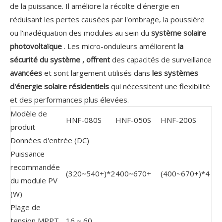
de la puissance. Il améliore la récolte d'énergie en
réduisant les pertes causées par l'ombrage, la poussière
ou l'inadéquation des modules au sein du
système solaire
photovoltaïque
. Les micro-onduleurs améliorent
la
sécurité du système , offrent
des capacités de surveillance
avancées
et sont largement utilisés dans
les systèmes
d'énergie solaire résidentiels
qui nécessitent une flexibilité
et des performances plus élevées.
Modèle de
HNF-080S
HNF-050S
HNF-200S
produit
Données d'entrée (DC)
Puissance
recommandée
(320~540+)*2
400~670+
(400~670+)*4
du module PV
(W)
Plage de
tension MPPT
16 ~ 60