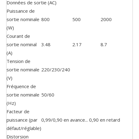
Données de sortie (AC)
Puissance de
sortie nominale
800
500
2000
(W)
Courant de
sortie nominal
3.48
2.17
8.7
(A)
Tension de
sortie nominale
220/230/240
(V)
Fréquence de
sortie nominale
50/60
(Hz)
Facteur de
puissance (par
0,99/0,90 en avance... 0,90 en retard
défaut/réglable)
Distorsion