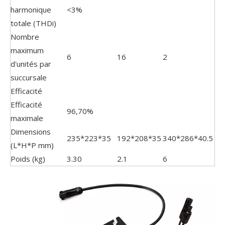
harmonique
<3%
totale (THDi)
Nombre
maximum
6
16
2
d'unités par
succursale
Efficacité
Efficacité
96,70%
maximale
Dimensions
235*223*35
192*208*35
340*286*40.5
(L*H*P mm)
Poids (kg)
3.30
2.1
6