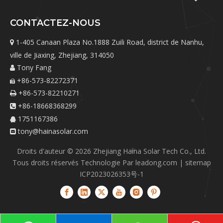
CONTACTEZ-NOUS
1-405 Canaan Plaza No.1888 Zuili Road, district de Nanhu,

ville de Jiaxing, Zhejiang, 314050
Tony Fang

+86-573-82272371

+86-573-82210271

+86-18668368299

1751167386

tony@hainasolar.com

Droits d'auteur ©
2026
Zhejiang Haina Solar Tech Co., Ltd.
Tous droits réservés Technologie Par
leadong.com
|
sitemap
ICP2023026353号-1