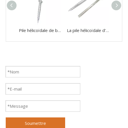
Pile hélicoïdale de base de vis de terre de série de bride avec des lames en spirale pour le système de support au sol de panneau solaire
La pile hélicoïdale d'ancre au sol de vis au sol de HDG se relient à l'écrou et au boulon
Soumettre