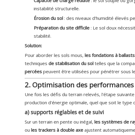
Capacité de charge réduite
: le sol souple ou g
instabilité structurelle.
Érosion du sol
: des niveaux d'humidité élevés pe
Préparation du site difficile
: Le sol doux nécess
stabilité.
Solution:
Pour aborder les sols mous,
les fondations à ballast
techniques
de stabilisation du sol
telles que la compa
percées
peuvent être utilisées pour pénétrer sous le
2. Optimisation des performances su
Une fois les défis du terrain relevés, l'étape suivant
production d'énergie optimale, quel que soit le type d
a) supports réglables et de suivi
Sur un terrain en pente ou inégal,
les systèmes de r
ou
les trackers à double axe
ajustent automatiquement