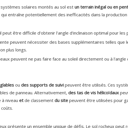
es systèmes solaires montés au sol est
un terrain inégal ou en pe
ce qui entraîne potentiellement des inefficacités dans la production
, il peut être difficile d'obtenir l'angle d'inclinaison optimal pour le
 pente peuvent nécessiter des bases supplémentaires telles que le 
on plus longs.
neaux peuvent ne pas faire face au soleil directement ou à l'angl
glables
ou
des supports de suivi
peuvent être utilisés. Ces syst
ables de panneau. Alternativement,
des tas de vis hélicoïdaux
peuv
se à niveau
et
de classement
du site
peuvent être utilisées pour g
 coûts.
heux présente un ensemble unique de défis. Le sol rocheux peut ren