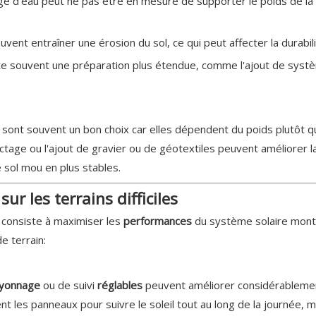
orgé d'eau peut ne pas être en mesure de supporter le poids de l
uvent entraîner une érosion du sol, ce qui peut affecter la durabi
ite souvent une préparation plus étendue, comme l'ajout de systè
s
sont souvent un bon choix car elles dépendent du poids plutôt qu
ctage ou l'ajout de gravier ou de géotextiles peuvent améliorer l
 sol mou en plus stables.
r les terrains difficiles
e consiste à maximiser les
performances
du système solaire monté
e terrain:
ayonnage
ou de suivi
réglables
peuvent améliorer considérablemen
 les panneaux pour suivre le soleil tout au long de la journée, 