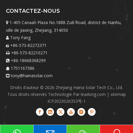
CONTACTEZ-NOUS
1-405 Canaan Plaza No.1888 Zuili Road, district de Nanhu,

ville de Jiaxing, Zhejiang, 314050
Tony Fang

+86-573-82272371

+86-573-82210271

+86-18668368299

1751167386

tony@hainasolar.com

Droits d'auteur ©
2026
Zhejiang Haina Solar Tech Co., Ltd.
Tous droits réservés Technologie Par
leadong.com
|
sitemap
ICP2023026353号-1