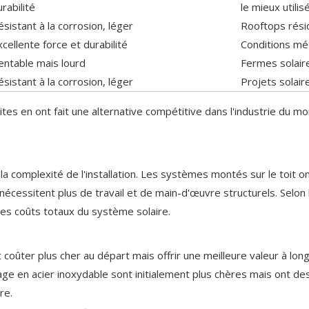
rabilité
le mieux utilis
ésistant à la corrosion, léger
Rooftops rési
xcellente force et durabilité
Conditions mé
entable mais lourd
Fermes solair
ésistant à la corrosion, léger
Projets solair
 en ont fait une alternative compétitive dans l'industrie du monta
a complexité de l'installation. Les systèmes montés sur le toit on
i nécessitent plus de travail et de main-d'œuvre structurels. Sel
 des coûts totaux du système solaire.
oûter plus cher au départ mais offrir une meilleure valeur à lon
 en acier inoxydable sont initialement plus chères mais ont des 
re.