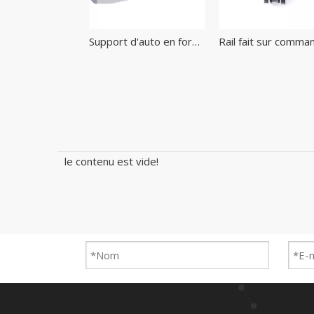
Solar A-Type Carport Bracket Metal Béton Blocs Système de montage solaire sous-sol
Support d'auto en forme d'auto en forme de W en aluminium pour installer des panneaux solaires photovoltaïques
le contenu est vide!