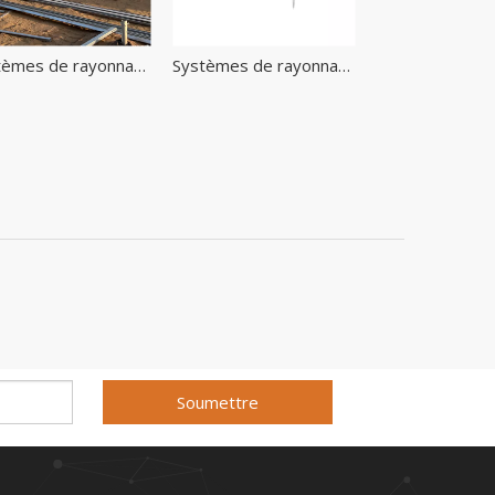
Systèmes de rayonnage solaires à montage au sol les moins chers Système de sol solaire
Systèmes de rayonnage solaires à montage au sol les moins chers Système de montage au sol solaire
Soumettre