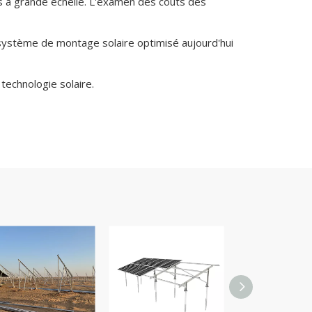
ons à grande échelle. L'examen des coûts des
n système de montage solaire optimisé aujourd'hui
technologie solaire.